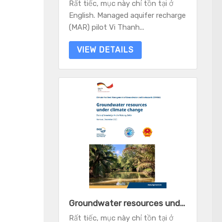
Rất tiếc, mục này chỉ tồn tại ở
English. Managed aquifer recharge
(MAR) pilot Vi Thanh...
VIEW DETAILS
Groundwater resources under climate change - State of knowledge in the Mekong Delta
Rất tiếc, mục này chỉ tồn tại ở