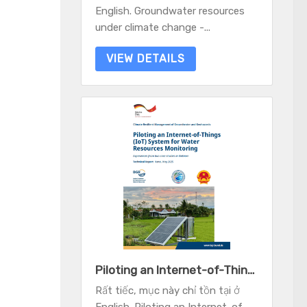
English. Groundwater resources
under climate change -...
VIEW DETAILS
Piloting an Internet-of-Things (IoT) System for Water Resources Monitoring - Experiences from two case studies in Vietnam
Rất tiếc, mục này chỉ tồn tại ở