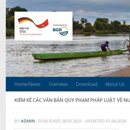
Skip to content
Home/News
Overview
Download
About Us
KIỂM KÊ CÁC VĂN BẢN QUY PHẠM PHÁP LUẬT VỀ N
BY
ADMIN
· PUBLISHED
28.05.2021
· UPDATED
01.06.2026