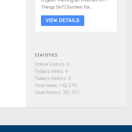
English. Piloting an Internet-of-
Things (IoT) System for...
VIEW DETAILS
STATISTICS
Online Visitors:
0
Today's Views:
9
Today's Visitors:
5
Total Views:
142.375
Total Visitors:
761.071