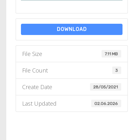
DOWNLOAD
File Size
7.11 MB
File Count
3
Create Date
28/05/2021
Last Updated
02.06.2026