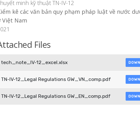
huyết minh kỹ thuật TN-IV-12
Kiểm kê các văn bản quy phạm pháp luật về nước dư
ở Việt Nam
2021
Attached Files
tech_note_IV-12_excel.xlsx
DOWN
TN-IV-12_Legal Regulations GW_VN_comp.pdf
DOWN
TN-IV-12_Legal Regulations GW_EN_comp.pdf
DOWN