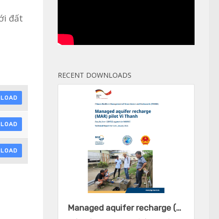
ới đất
RECENT DOWNLOADS
LOAD
LOAD
LOAD
Managed aquifer recharge (MAR) pilot Vi Thanh - Results from CRMGG support to NAWAPI